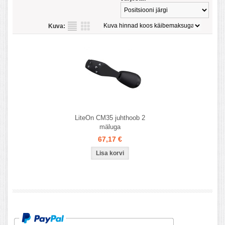
Kuva:
LiteOn CM35 juhthoob 2
mäluga
67,17 €