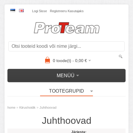
Logi Sisse
Registreeru Kasutajaks
0
toode(t) -
0,00
€
MENÜÜ
TOOTEGRUPID
»
»
home
Kiirushoidik
Juhthoovad
Juhthoovad
Järjesta: