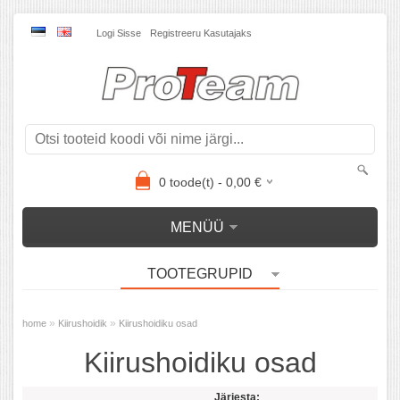
Logi Sisse
Registreeru Kasutajaks
0
toode(t) -
0,00
€
MENÜÜ
TOOTEGRUPID
»
»
home
Kiirushoidik
Kiirushoidiku osad
Kiirushoidiku osad
Järjesta: