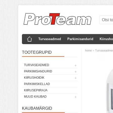
Turvaseadmed
Parkimisandurid
Kiirusho
»
home
Turvaseadme
TOOTEGRUPID
TURVASEADMED
PARKIMISANDURID
KIIRUSHOIDIK
PARKIMISKELLAD
KIIRUSEPIIRAJA
MUUD KAUBAD
KAUBAMÄRGID