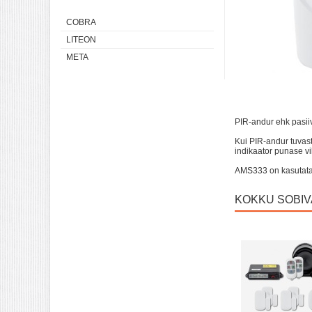
COBRA
LITEON
META
PIR-andur ehk pasiiv
Kui PIR-andur tuvas
indikaator punase v
AMS333 on kasutatav
KOKKU SOBI