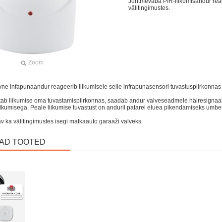
Juhtmevaba PIR-liikumisandur reag
välitingimustes.
Zoom
ne infapunaandur reageerib liikumisele selle infrapunasensori tuvastuspiirkonnas j
tab liikumise oma tuvastamispiirkonnas, saadab andur valveseadmele häiresignaa
ilkumisega. Peale liikumise tuvastust on anduril patarei eluea pikendamiseks umb
 ka välitingimustes isegi matkaauto garaaži valveks.
VAD TOOTED