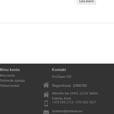
Minu konto
Kontakt
Minu konto
ProTeam OÜ
Tellimuste ajalugu
Registrikood: 10995780
Tellitud tooted
Männiku tee 104/3, 11216
Tallinn,
Estonia
, Eesti
+372 503 1713, +372 502 7027
proteam@proteam.ee