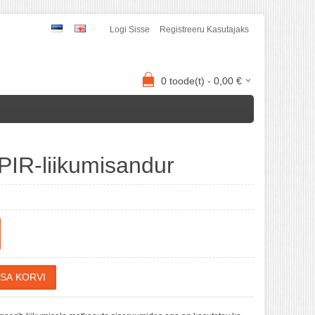
Logi Sisse
Registreeru Kasutajaks
0
toode(t) -
0,00
€
IR-liikumisandur