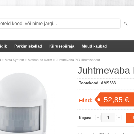
idik
Parkimiskellad
Kiirusepiiraja
Muud kaubad
»
»
»
d
Meta System
Matkaauto alarm
Juhtmevaba PIR-liikumisandur
Juhtmevaba P
Tootekood:
AMS333
52,85 €
Hind:
Kogus: