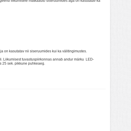
eerib liikumisele matkaauto siseruumides aga on kasutatav ka
a on kasutatav nii siseruumides kui ka välitingimustes.
li. Liikumisest tuvastuspiirkonnas annab andur märku LED-
es 25 sek. pikkune puhkeaeg.