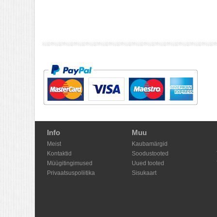
Info
Muu
Meist
Kaubamärgid
Kontaktid
Soodustooted
Müügitingimused
Uued tooted
Privaatsuspoliitika
Sisukaart