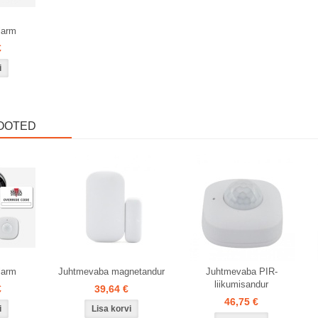
larm
€
OOTED
larm
Juhtmevaba magnetandur
Juhtmevaba PIR-
liikumisandur
€
39,64 €
46,75 €